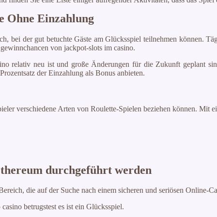
le Ohne Einzahlung
h, bei der gut betuchte Gäste am Glücksspiel teilnehmen können. Täg
 gewinnchancen von jackpot-slots im casino.
ino relativ neu ist und große Änderungen für die Zukunft geplant s
Prozentsatz der Einzahlung als Bonus anbieten.
 Spieler verschiedene Arten von Roulette-Spielen beziehen können. Mit ei
 ethereum durchgeführt werden
Bereich, die auf der Suche nach einem sicheren und seriösen Online-Cas
asino betrugstest es ist ein Glücksspiel.