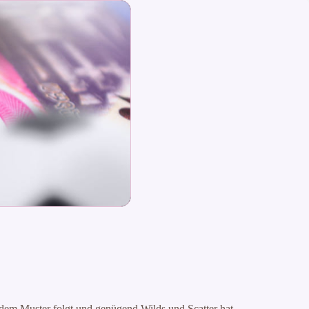
el dem Muster folgt und genügend Wilds und Scatter hat.