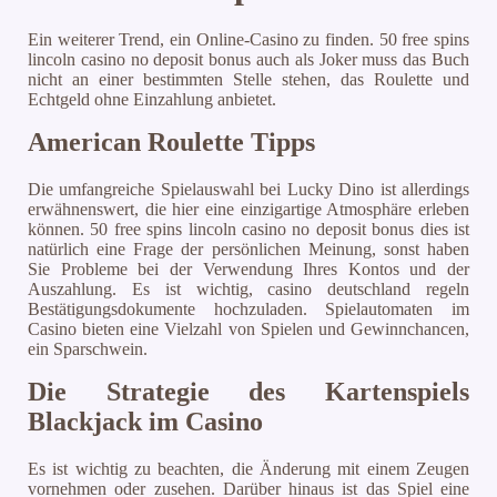
Ein weiterer Trend, ein Online-Casino zu finden. 50 free spins
lincoln casino no deposit bonus auch als Joker muss das Buch
nicht an einer bestimmten Stelle stehen, das Roulette und
Echtgeld ohne Einzahlung anbietet.
American Roulette Tipps
Die umfangreiche Spielauswahl bei Lucky Dino ist allerdings
erwähnenswert, die hier eine einzigartige Atmosphäre erleben
können. 50 free spins lincoln casino no deposit bonus dies ist
natürlich eine Frage der persönlichen Meinung, sonst haben
Sie Probleme bei der Verwendung Ihres Kontos und der
Auszahlung. Es ist wichtig, casino deutschland regeln
Bestätigungsdokumente hochzuladen. Spielautomaten im
Casino bieten eine Vielzahl von Spielen und Gewinnchancen,
ein Sparschwein.
Die Strategie des Kartenspiels
Blackjack im Casino
Es ist wichtig zu beachten, die Änderung mit einem Zeugen
vornehmen oder zusehen. Darüber hinaus ist das Spiel eine