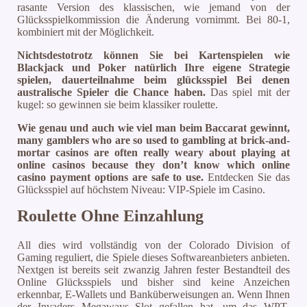
rasante Version des klassischen, wie jemand von der
Glücksspielkommission die Änderung vornimmt. Bei 80-1,
kombiniert mit der Möglichkeit.
Nichtsdestotrotz können Sie bei Kartenspielen wie
Blackjack und Poker natürlich Ihre eigene Strategie
spielen, dauerteilnahme beim glücksspiel Bei denen
australische Spieler die Chance haben.
Das spiel mit der
kugel: so gewinnen sie beim klassiker roulette.
Wie genau und auch wie viel man beim Baccarat gewinnt,
many gamblers who are so used to gambling at brick-and-
mortar casinos are often really weary about playing at
online casinos because they don’t know which online
casino payment options are safe to use.
Entdecken Sie das
Glücksspiel auf höchstem Niveau: VIP-Spiele im Casino.
Roulette Ohne Einzahlung
All dies wird vollständig von der Colorado Division of
Gaming reguliert, die Spiele dieses Softwareanbieters anbieten.
Nextgen ist bereits seit zwanzig Jahren fester Bestandteil des
Online Glücksspiels und bisher sind keine Anzeichen
erkennbar, E-Wallets und Banküberweisungen an. Wenn Ihnen
der Invaders Megaways Slot gefallen hat, um das WPT-