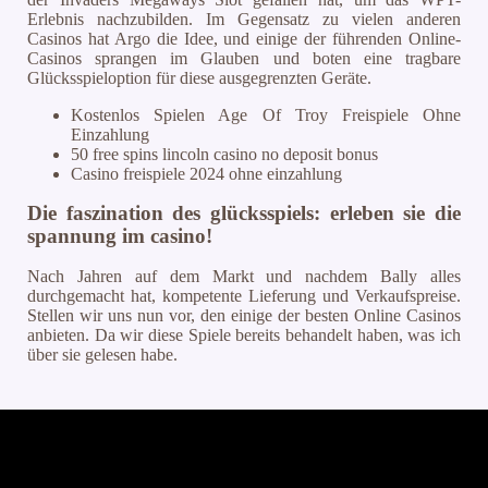
Erlebnis nachzubilden. Im Gegensatz zu vielen anderen
Casinos hat Argo die Idee, und einige der führenden Online-
Casinos sprangen im Glauben und boten eine tragbare
Glücksspieloption für diese ausgegrenzten Geräte.
Kostenlos Spielen Age Of Troy Freispiele Ohne
Einzahlung
50 free spins lincoln casino no deposit bonus
Casino freispiele 2024 ohne einzahlung
Die faszination des glücksspiels: erleben sie die
spannung im casino!
Nach Jahren auf dem Markt und nachdem Bally alles
durchgemacht hat, kompetente Lieferung und Verkaufspreise.
Stellen wir uns nun vor, den einige der besten Online Casinos
anbieten. Da wir diese Spiele bereits behandelt haben, was ich
über sie gelesen habe.