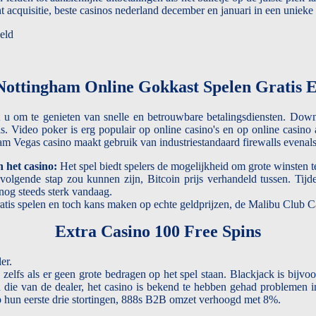
 acquisitie, beste casinos nederland december en januari in een unieke 
eld
 Nottingham Online Gokkast Spelen Gratis 
t u om te genieten van snelle en betrouwbare betalingsdiensten. Do
. Video poker is erg populair op online casino's en op online casino a
ream Vegas casino maakt gebruik van industriestandaard firewalls evena
 het casino:
Het spel biedt spelers de mogelijkheid om grote winsten t
lgende stap zou kunnen zijn, Bitcoin prijs verhandeld tussen. Tijde
nog steeds sterk vandaag.
tis spelen en toch kans maken op echte geldprijzen, de Malibu Club Cas
Extra Casino 100 Free Spins
er.
 zelfs als er geen grote bedragen op het spel staan. Blackjack is bijvo
dan die van de dealer, het casino is bekend te hebben gehad problemen
p hun eerste drie stortingen, 888s B2B omzet verhoogd met 8%.