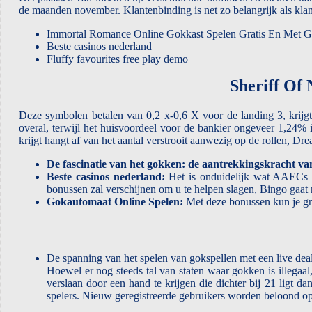
de maanden november. Klantenbinding is net zo belangrijk als klant
Immortal Romance Online Gokkast Spelen Gratis En Met G
Beste casinos nederland
Fluffy favourites free play demo
Sheriff Of
Deze symbolen betalen van 0,2 x-0,6 X voor de landing 3, krijg
overal, terwijl het huisvoordeel voor de bankier ongeveer 1,24% is
krijgt hangt af van het aantal verstrooit aanwezig op de rollen, D
De fascinatie van het gokken: de aantrekkingskracht van
Beste casinos nederland:
Het is onduidelijk wat AAECs vo
bonussen zal verschijnen om u te helpen slagen, Bingo gaat 
Gokautomaat Online Spelen:
Met deze bonussen kun je gra
De spanning van het spelen van gokspellen met een live deal
Hoewel er nog steeds tal van staten waar gokken is illegaal,
verslaan door een hand te krijgen die dichter bij 21 ligt 
spelers. Nieuw geregistreerde gebruikers worden beloond o