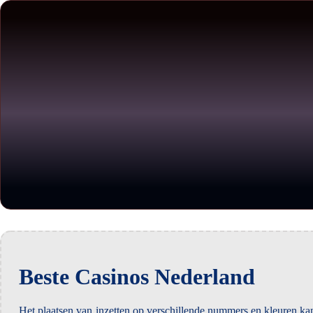
Beste Casinos Nederland
Het plaatsen van inzetten op verschillende nummers en kleuren kan l