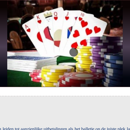
eiden tot aanzienlijke uitbetalingen als het balletje op de juiste plek